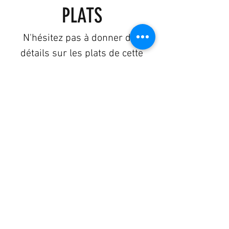
PLATS
N'hésitez pas à donner des
détails sur les plats de cette
section. Par exemple : Tous nos
plats peuvent être préparés
sans sel, sans huile etc.
CECI EST VOTRE PREMIER
ÉLÉMENT
Penne aglio e olio, ail, persil, parmesan
et basilic
€12